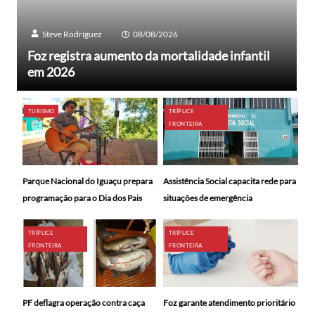
Steve Rodríguez
08/08/2026
Foz registra aumento da mortalidade infantil
em 2026
TURISMO
TRÍPLICE
FRONTEIRA
Parque Nacional do Iguaçu prepara
Assistência Social capacita rede para
programação para o Dia dos Pais
situações de emergência
TRÍPLICE
TRÍPLICE
FRONTEIRA
FRONTEIRA
PF deflagra operação contra caça
Foz garante atendimento prioritário