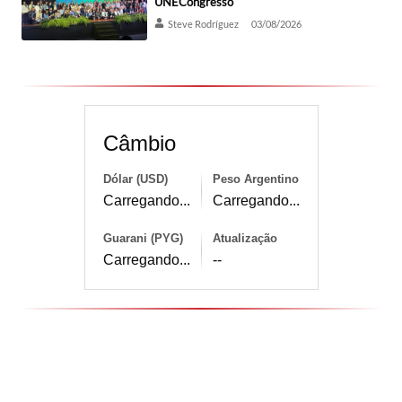
UNECongresso
Steve Rodríguez
03/08/2026
Câmbio
Dólar (USD)
Peso Argentino
Carregando...
Carregando...
Guarani (PYG)
Atualização
Carregando...
--