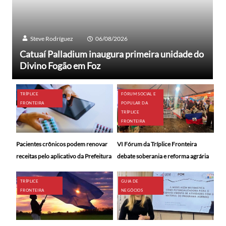
Steve Rodríguez
06/08/2026
Catuaí Palladium inaugura primeira unidade do
Divino Fogão em Foz
TRÍPLICE
FÓRUM SOCIAL E
FRONTEIRA
POPULAR DA
TRÍPLICE
FRONTEIRA
Pacientes crônicos podem renovar
VI Fórum da Tríplice Fronteira
receitas pelo aplicativo da Prefeitura
debate soberania e reforma agrária
TRÍPLICE
GUIA DE
FRONTEIRA
NEGÓCIOS