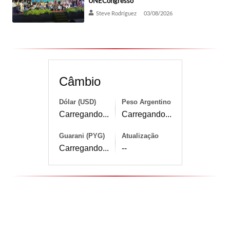
UNECongresso
Steve Rodríguez
03/08/2026
Câmbio
Dólar (USD)
Peso Argentino
Carregando...
Carregando...
Guarani (PYG)
Atualização
Carregando...
--