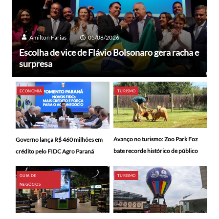
Amilton Farias
05/08/2026
Escolha de vice de Flávio Bolsonaro gera racha e
surpresa
ECONOMIA
TURISMO
Avanço no turismo: Zoo Park Foz
Governo lança R$ 460 milhões em
bate recorde histórico de público
crédito pelo FIDC Agro Paraná
GUIA DE
TURISMO
NEGÓCIOS