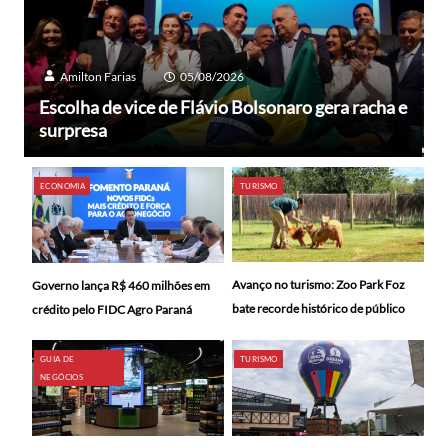
Amilton Farias
05/08/2026
Escolha de vice de Flávio Bolsonaro gera racha e
surpresa
ECONOMIA
TURISMO
Avanço no turismo: Zoo Park Foz
Governo lança R$ 460 milhões em
bate recorde histórico de público
crédito pelo FIDC Agro Paraná
GUIA DE
TURISMO
NEGÓCIOS