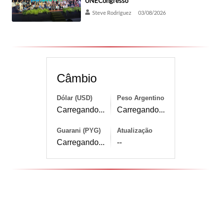
UNECongresso
Steve Rodríguez
03/08/2026
Câmbio
Dólar (USD)
Peso Argentino
Carregando...
Carregando...
Guarani (PYG)
Atualização
Carregando...
--