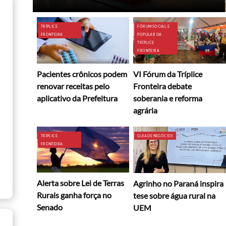
TRÍPLICE
FÓRUM SOCIAL E
FRONTEIRA
POPULAR DA
TRÍPLICE
FRONTEIRA
Pacientes crônicos podem
VI Fórum da Tríplice
renovar receitas pelo
Fronteira debate
aplicativo da Prefeitura
soberania e reforma
agrária
TRÍPLICE
GUIA DE NEGÓCIOS
FRONTEIRA
Alerta sobre Lei de Terras
Agrinho no Paraná inspira
Rurais ganha força no
tese sobre água rural na
Senado
UEM