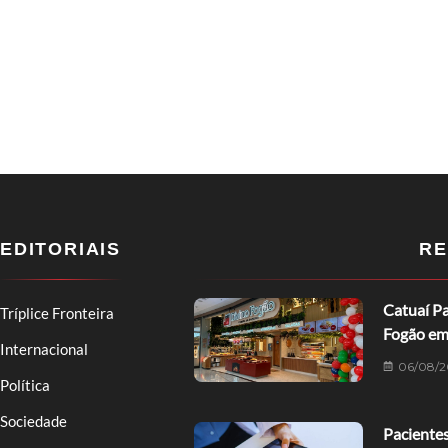
EDITORIAIS
RE
Catuaí Pa
Tríplice Fronteira
Fogão em
Internacional
06/08/2
Política
Sociedade
Pacientes