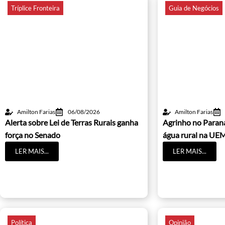
Tríplice Fronteira
Guia de Negócios
Amilton Farias
06/08/2026
Amilton Farias
Alerta sobre Lei de Terras Rurais ganha
Agrinho no Paraná
força no Senado
água rural na UE
LER MAIS...
LER MAIS...
Política
Opinião