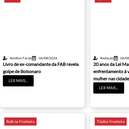
Amilton Farias
06/08/2026
Redação
06/0
Livro de ex-comandante da FAB revela
20 anos da Lei Ma
golpe de Bolsonaro
enfrentamento à v
mulher nas cidade
LER MAIS...
LER MAIS...
Rolê na Fronteira
Tríplice Fronteira