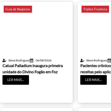
Guia de Negócios
Tríplice Fronteira
Steve Rodríguez
06/08/2026
Steve Rodríguez
Catuaí Palladium inaugura primeira
Pacientes crônic
unidade do Divino Fogão em Foz
receitas pelo apli
LER MAIS...
LER MAIS...