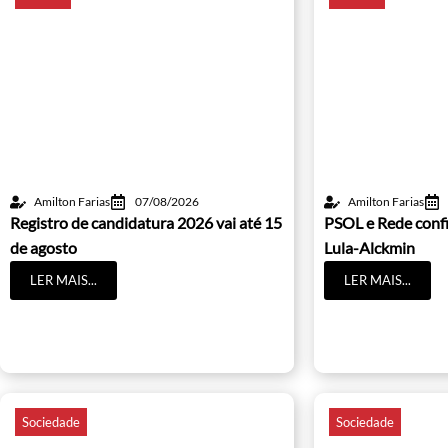
Amilton Farias
07/08/2026
Amilton Farias
Registro de candidatura 2026 vai até 15
PSOL e Rede conf
de agosto
Lula-Alckmin
LER MAIS...
LER MAIS...
Sociedade
Sociedade