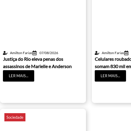
Amilton Farias
07/08/2026
Amilton Farias
Justiça do Rio eleva penas dos
Celulares roubado
assassinos de Marielle e Anderson
somam 830 mil e
LER MAIS...
LER MAIS...
Sociedade