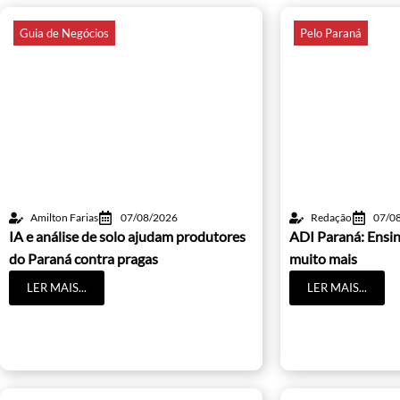
Guia de Negócios
Pelo Paraná
Amilton Farias
07/08/2026
Redação
07/0
IA e análise de solo ajudam produtores
ADI Paraná: Ensin
do Paraná contra pragas
muito mais
LER MAIS...
LER MAIS...