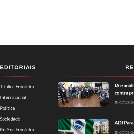
EDITORIAIS
RE
IA e anál
Tríplice Fronteira
contra p
Internacional
07/08/2
Política
Sociedade
ADI Paran
Rolê na Fronteira
07/08/2