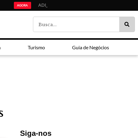
ADI Paraná: Ensino médio
Lei Maria da Penha faz 20 anos entre avanços e impunidade
Estudantes da lista de espera do Fies são chamados pelo MEC
AGORA
a
Turismo
Guia de Negócios
s
Siga-nos