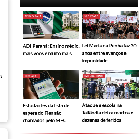
PELO PARANÁ
SOCIEDADE
Lei Maria da Penha faz 20
ADI Paraná: Ensino médio,
anos entre avanços e
mais voos e muito mais
impunidade
is
EDUCAÇÃO
INTERNACIONAL
Ataque a escola na
Estudantes da lista de
Tailândia deixa mortos e
espera do Fies são
dezenas de feridos
chamados pelo MEC