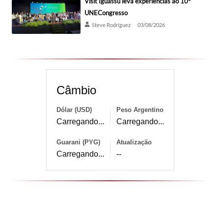
Visit Iguassu leva experiências ao 10º
UNECongresso
Steve Rodríguez
03/08/2026
Câmbio
Dólar (USD)
Peso Argentino
Carregando...
Carregando...
Guarani (PYG)
Atualização
Carregando...
--