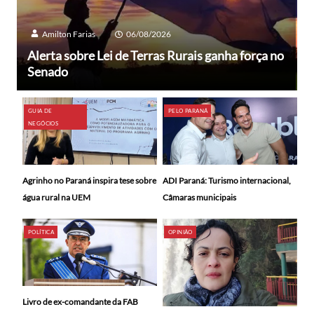
Amilton Farias
06/08/2026
Alerta sobre Lei de Terras Rurais ganha força no
Senado
GUIA DE
PELO PARANÁ
NEGÓCIOS
ADI Paraná: Turismo internacional,
Agrinho no Paraná inspira tese sobre
Câmaras municipais
água rural na UEM
POLÍTICA
OPINIÃO
Livro de ex-comandante da FAB