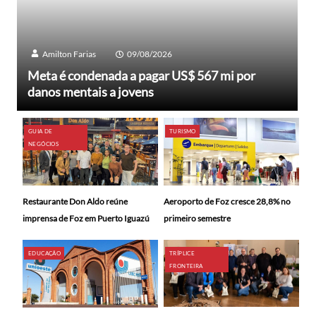
Amilton Farias
09/08/2026
Meta é condenada a pagar US$ 567 mi por
danos mentais a jovens
GUIA DE
TURISMO
NEGÓCIOS
Restaurante Don Aldo reúne
Aeroporto de Foz cresce 28,8% no
imprensa de Foz em Puerto Iguazú
primeiro semestre
EDUCAÇÃO
TRÍPLICE
FRONTEIRA