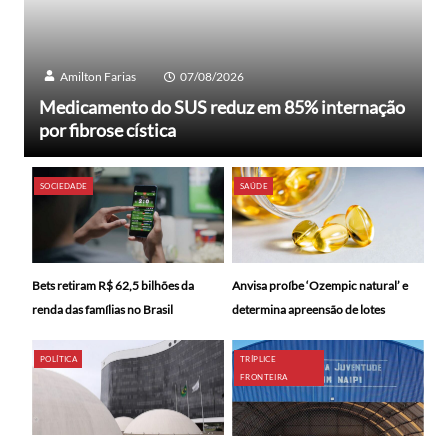
Amilton Farias
07/08/2026
Medicamento do SUS reduz em 85% internação
por fibrose cística
SOCIEDADE
SAÚDE
Bets retiram R$ 62,5 bilhões da
Anvisa proíbe ‘Ozempic natural’ e
renda das famílias no Brasil
determina apreensão de lotes
POLÍTICA
TRÍPLICE
FRONTEIRA