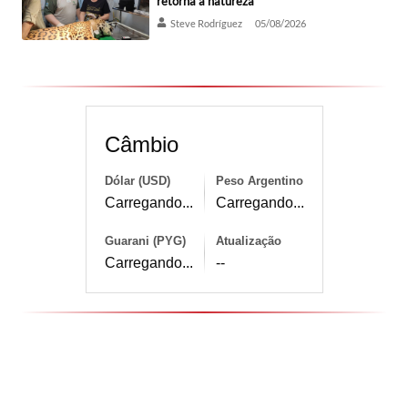
retorna à natureza
Steve Rodríguez
05/08/2026
Câmbio
Dólar (USD)
Peso Argentino
Carregando...
Carregando...
Guarani (PYG)
Atualização
Carregando...
--