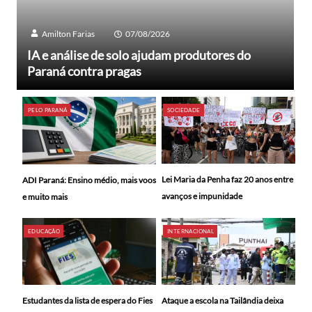
Amilton Farias
07/08/2026
IA e análise de solo ajudam produtores do
Paraná contra pragas
PELO PARANÁ
SOCIEDADE
Lei Maria da Penha faz 20 anos entre
ADI Paraná: Ensino médio, mais voos
avanços e impunidade
e muito mais
EDUCAÇÃO
INTERNACIONAL
Ataque a escola na Tailândia deixa
Estudantes da lista de espera do Fies