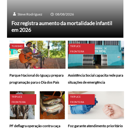
Steve Rodríguez
08/08/2026
Foz registra aumento da mortalidade infantil
em 2026
TURISMO
TRÍPLICE
FRONTEIRA
Parque Nacional do Iguaçu prepara
Assistência Social capacita rede para
programação para o Dia dos Pais
situações de emergência
TRÍPLICE
TRÍPLICE
FRONTEIRA
FRONTEIRA
PF deflagra operação contra caça
Foz garante atendimento prioritário