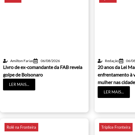
Amilton Farias
06/08/2026
Redação
06/0
Livro de ex-comandante da FAB revela
20 anos da Lei Ma
golpe de Bolsonaro
enfrentamento à v
mulher nas cidade
LER MAIS...
LER MAIS...
Rolê na Fronteira
Tríplice Fronteira