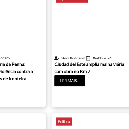
8/2026
Steve Rodríguez
06/08/2026
ria da Penha:
Ciudad del Este amplia malha viária
iolência contra a
com obra no Km 7
s de fronteira
LER MAIS...
Política