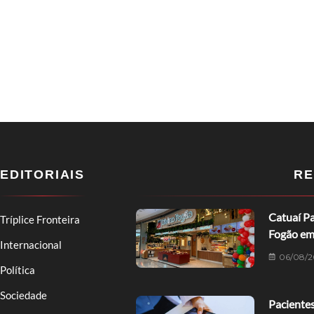
EDITORIAIS
RE
Catuaí Pa
Tríplice Fronteira
Fogão em
Internacional
06/08/2
Política
Sociedade
Pacientes