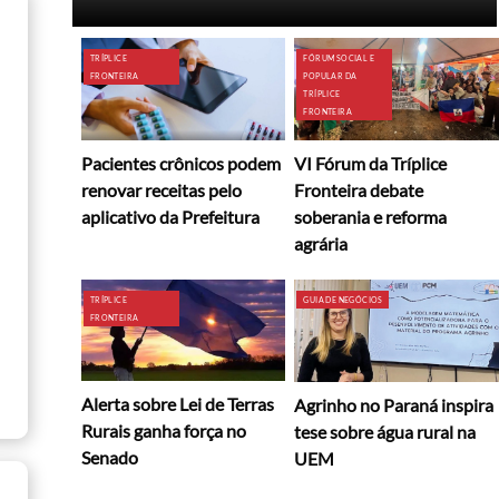
TRÍPLICE
FÓRUM SOCIAL E
FRONTEIRA
POPULAR DA
TRÍPLICE
FRONTEIRA
Pacientes crônicos podem
VI Fórum da Tríplice
renovar receitas pelo
Fronteira debate
aplicativo da Prefeitura
soberania e reforma
agrária
TRÍPLICE
GUIA DE NEGÓCIOS
FRONTEIRA
Alerta sobre Lei de Terras
Agrinho no Paraná inspira
Rurais ganha força no
tese sobre água rural na
Senado
UEM