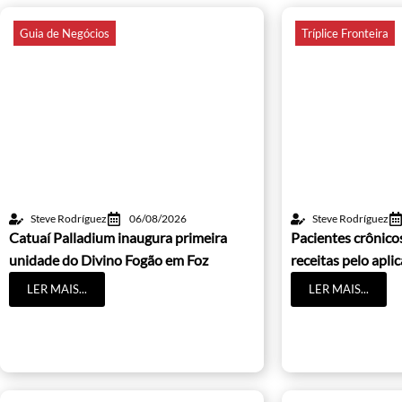
Guia de Negócios
Tríplice Fronteira
Steve Rodríguez
06/08/2026
Steve Rodríguez
Catuaí Palladium inaugura primeira
Pacientes crônic
unidade do Divino Fogão em Foz
receitas pelo apli
LER MAIS...
LER MAIS...