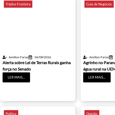
Tríplice Fronteira
Guia de Negócios
Amilton Farias
06/08/2026
Amilton Farias
Alerta sobre Lei de Terras Rurais ganha
Agrinho no Paraná
força no Senado
água rural na UE
LER MAIS...
LER MAIS...
Política
Opinião