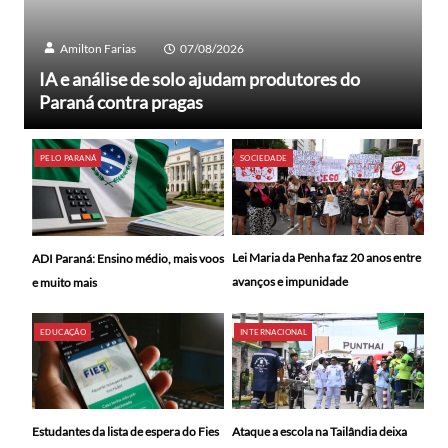
Amilton Farias
07/08/2026
IA e análise de solo ajudam produtores do
Paraná contra pragas
PELO PARANÁ
SOCIEDADE
Lei Maria da Penha faz 20 anos entre
ADI Paraná: Ensino médio, mais voos
avanços e impunidade
e muito mais
EDUCAÇÃO
INTERNACIONAL
Ataque a escola na Tailândia deixa
Estudantes da lista de espera do Fies