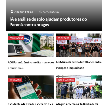
Amilton Farias
07/08/2026
IA e análise de solo ajudam produtores do
Paraná contra pragas
PELO PARANÁ
SOCIEDADE
Lei Maria da Penha faz 20 anos entre
ADI Paraná: Ensino médio, mais voos
avanços e impunidade
e muito mais
EDUCAÇÃO
INTERNACIONAL
Ataque a escola na Tailândia deixa
Estudantes da lista de espera do Fies