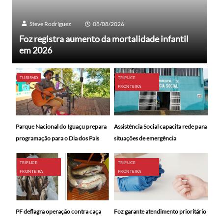
Steve Rodríguez
08/08/2026
Foz registra aumento da mortalidade infantil
em 2026
TURISMO
TRÍPLICE
FRONTEIRA
Parque Nacional do Iguaçu prepara
Assistência Social capacita rede para
programação para o Dia dos Pais
situações de emergência
TRÍPLICE
TRÍPLICE
FRONTEIRA
FRONTEIRA
PF deflagra operação contra caça
Foz garante atendimento prioritário