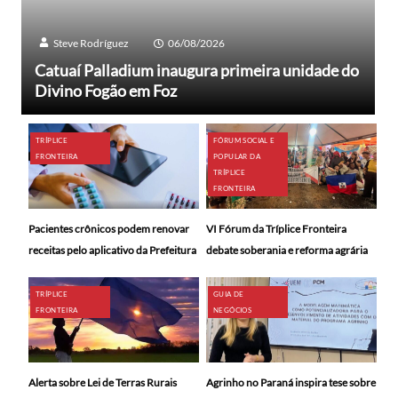
Steve Rodríguez
06/08/2026
Catuaí Palladium inaugura primeira unidade do
Divino Fogão em Foz
TRÍPLICE
FÓRUM SOCIAL E
FRONTEIRA
POPULAR DA
TRÍPLICE
FRONTEIRA
Pacientes crônicos podem renovar
VI Fórum da Tríplice Fronteira
receitas pelo aplicativo da Prefeitura
debate soberania e reforma agrária
TRÍPLICE
GUIA DE
FRONTEIRA
NEGÓCIOS
Alerta sobre Lei de Terras Rurais
Agrinho no Paraná inspira tese sobre