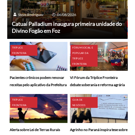
Steve Rodríguez
06/08/2026
Catuaí Palladium inaugura primeira unidade do
Divino Fogão em Foz
TRÍPLICE
FÓRUM SOCIAL E
FRONTEIRA
POPULAR DA
TRÍPLICE
FRONTEIRA
Pacientes crônicos podem renovar
VI Fórum da Tríplice Fronteira
receitas pelo aplicativo da Prefeitura
debate soberania e reforma agrária
TRÍPLICE
GUIA DE
FRONTEIRA
NEGÓCIOS
Alerta sobre Lei de Terras Rurais
Agrinho no Paraná inspira tese sobre