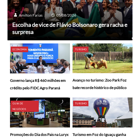
Amilton Farias
05/08/2026
Escolha de vice de Flávio Bolsonaro gera racha e
surpresa
ECONOMIA
TURISMO
Avanço no turismo: Zoo Park Foz
Governo lança R$ 460 milhões em
bate recorde histórico de público
crédito pelo FIDC Agro Paraná
GUIA DE
TURISMO
NEGÓCIOS
Promoções do Dia dos Pais na Luryx
Turismo em Foz do Iguaçu ganha