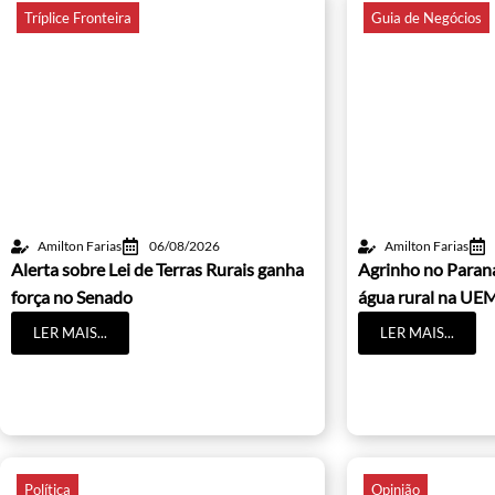
Tríplice Fronteira
Guia de Negócios
Amilton Farias
06/08/2026
Amilton Farias
Alerta sobre Lei de Terras Rurais ganha
Agrinho no Paraná
força no Senado
água rural na UE
LER MAIS...
LER MAIS...
Política
Opinião