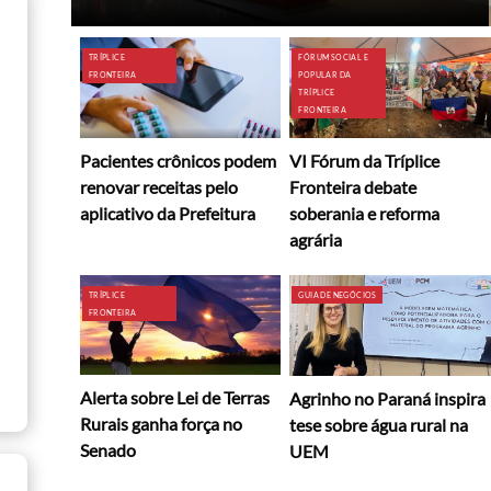
TRÍPLICE
FÓRUM SOCIAL E
FRONTEIRA
POPULAR DA
TRÍPLICE
FRONTEIRA
Pacientes crônicos podem
VI Fórum da Tríplice
renovar receitas pelo
Fronteira debate
aplicativo da Prefeitura
soberania e reforma
agrária
TRÍPLICE
GUIA DE NEGÓCIOS
FRONTEIRA
Alerta sobre Lei de Terras
Agrinho no Paraná inspira
Rurais ganha força no
tese sobre água rural na
Senado
UEM