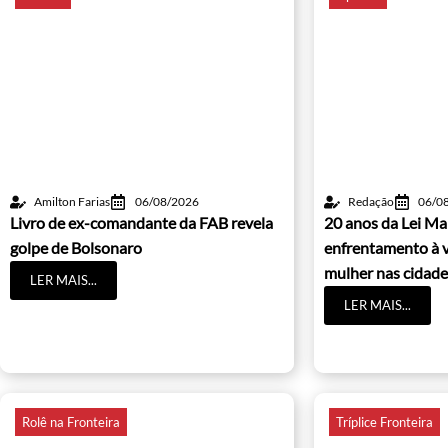
Amilton Farias
06/08/2026
Redação
06/0
Livro de ex-comandante da FAB revela
20 anos da Lei Ma
golpe de Bolsonaro
enfrentamento à v
mulher nas cidade
LER MAIS...
LER MAIS...
Rolê na Fronteira
Tríplice Fronteira