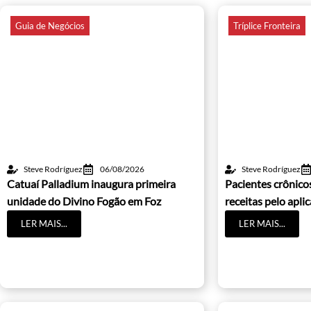
Guia de Negócios
Tríplice Fronteira
Steve Rodríguez
06/08/2026
Steve Rodríguez
Catuaí Palladium inaugura primeira
Pacientes crônic
unidade do Divino Fogão em Foz
receitas pelo apli
LER MAIS...
LER MAIS...