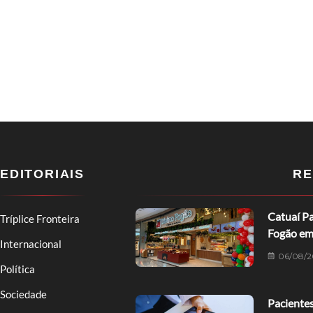
EDITORIAIS
RE
Catuaí Pa
Tríplice Fronteira
Fogão em
Internacional
06/08/2
Política
Sociedade
Pacientes