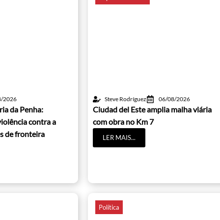
8/2026
Steve Rodríguez
06/08/2026
ria da Penha:
Ciudad del Este amplia malha viária
iolência contra a
com obra no Km 7
s de fronteira
LER MAIS...
Política