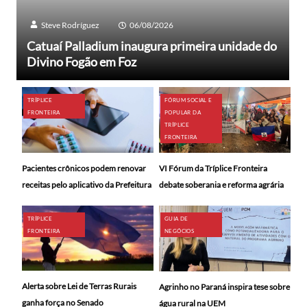
Steve Rodríguez
06/08/2026
Catuaí Palladium inaugura primeira unidade do
Divino Fogão em Foz
TRÍPLICE
FÓRUM SOCIAL E
FRONTEIRA
POPULAR DA
TRÍPLICE
FRONTEIRA
Pacientes crônicos podem renovar
VI Fórum da Tríplice Fronteira
receitas pelo aplicativo da Prefeitura
debate soberania e reforma agrária
TRÍPLICE
GUIA DE
FRONTEIRA
NEGÓCIOS
Alerta sobre Lei de Terras Rurais
Agrinho no Paraná inspira tese sobre
ganha força no Senado
água rural na UEM