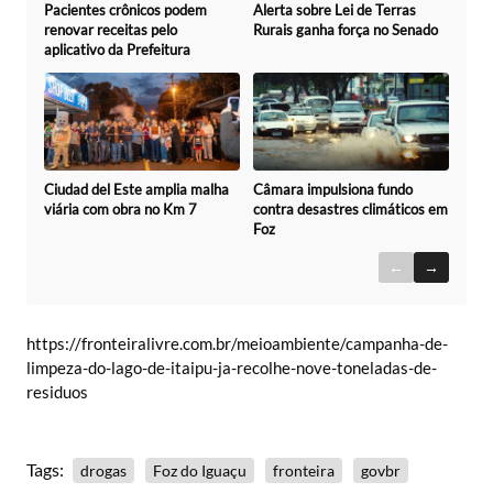
Alerta sobre Lei de Terras
Pacientes crônicos podem
Rurais ganha força no Senado
renovar receitas pelo
aplicativo da Prefeitura
Ciudad del Este amplia malha
Câmara impulsiona fundo
viária com obra no Km 7
contra desastres climáticos em
Foz
←
→
https://fronteiralivre.com.br/meioambiente/campanha-de-
limpeza-do-lago-de-itaipu-ja-recolhe-nove-toneladas-de-
residuos
Tags:
drogas
Foz do Iguaçu
fronteira
govbr