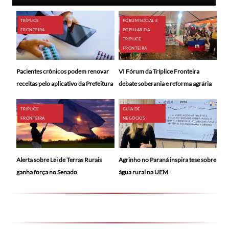
TRÍPLICE
FÓRUM SOCIAL E
FRONTEIRA
POPULAR DA
TRÍPLICE
FRONTEIRA
Pacientes crônicos podem renovar
VI Fórum da Tríplice Fronteira
receitas pelo aplicativo da Prefeitura
debate soberania e reforma agrária
TRÍPLICE
GUIA DE
FRONTEIRA
NEGÓCIOS
Alerta sobre Lei de Terras Rurais
Agrinho no Paraná inspira tese sobre
ganha força no Senado
água rural na UEM