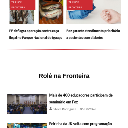
TRÍPLICE
TRÍPLICE
FRONTEIRA
FRONTEIRA
PF deflagra operação contra caça
Foz garante atendimento prioritário
ilegal no Parque Nacional do Iguaçu
a pacientes com diabetes
Rolê na Fronteira
Mais de 400 educadores participam de
seminário em Foz
Steve Rodríguez
06/08/2026
Feirinha da JK volta com programação