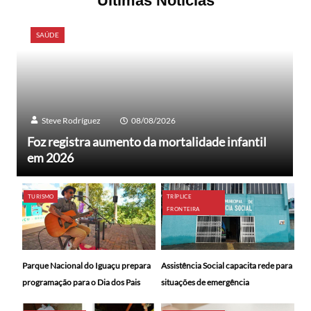
Últimas Notícias
SAÚDE
Steve Rodríguez
08/08/2026
Foz registra aumento da mortalidade infantil
em 2026
TURISMO
TRÍPLICE
FRONTEIRA
Parque Nacional do Iguaçu prepara
Assistência Social capacita rede para
programação para o Dia dos Pais
situações de emergência