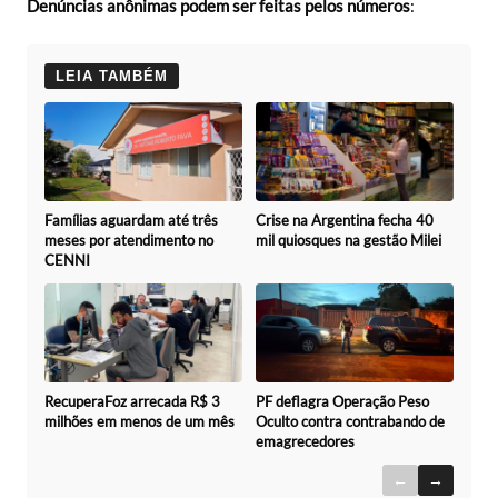
Denúncias anônimas podem ser feitas pelos números
:
LEIA TAMBÉM
Famílias aguardam até três
Crise na Argentina fecha 40
meses por atendimento no
mil quiosques na gestão Milei
CENNI
RecuperaFoz arrecada R$ 3
PF deflagra Operação Peso
milhões em menos de um mês
Oculto contra contrabando de
emagrecedores
←
→