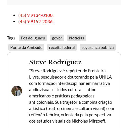
(45) 9 9134-0100.
(45) 9 9152-2036.
Tags:
Foz do Iguaçu
govbr
Notícias
Ponte da Amizade
receita federal
seguranca publica
Steve Rodríguez
*Steve Rodríguez é repórter do Fronteira
Livre, pesquisador e doutorando pela UNILA
com formação interdisciplinar em narrativa
audiovisual, estudos culturais latino-
americanos e práticas pedagógicas
anticoloniais. Sua trajetória combina criação
artística (teatro, cinema e cultura visual) com
reflexão teórica, orientada pela perspectiva
dos estudos visuais de Nicholas Mirzoeff.