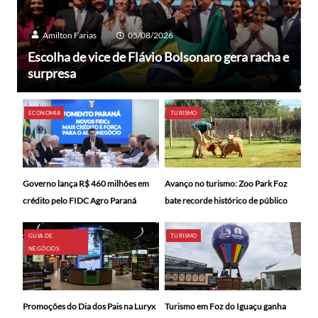
Amilton Farias
05/08/2026
Escolha de vice de Flávio Bolsonaro gera racha e
surpresa
ECONOMIA
TURISMO
Avanço no turismo: Zoo Park Foz
Governo lança R$ 460 milhões em
bate recorde histórico de público
crédito pelo FIDC Agro Paraná
GUIA DE
TURISMO
NEGÓCIOS
Promoções do Dia dos Pais na Luryx
Turismo em Foz do Iguaçu ganha