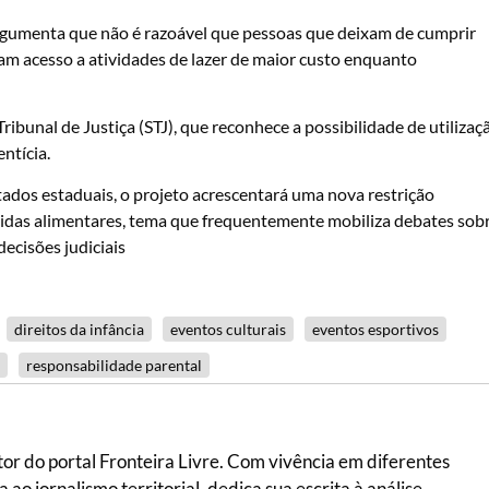
 argumenta que não é razoável que pessoas que deixam de cumprir
am acesso a atividades de lazer de maior custo enquanto
bunal de Justiça (STJ), que reconhece a possibilidade de utilizaç
ntícia.
tados estaduais, o projeto acrescentará uma nova restrição
vidas alimentares, tema que frequentemente mobiliza debates sob
decisões judiciais
direitos da infância
eventos culturais
eventos esportivos
responsabilidade parental
itor do portal Fronteira Livre. Com vivência em diferentes
ao jornalismo territorial, dedica sua escrita à análise