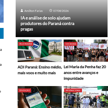
Amilton Farias
07/08/2026
IA e análise de solo ajudam
produtores do Paraná contra
pragas
PELO PARANÁ
SOCIEDADE
da
 a
Lei Maria da Penha faz 20
ADI Paraná: Ensino médio,
anos entre avanços e
mais voos e muito mais
impunidade
o
EDUCAÇÃO
INTERNACIONAL