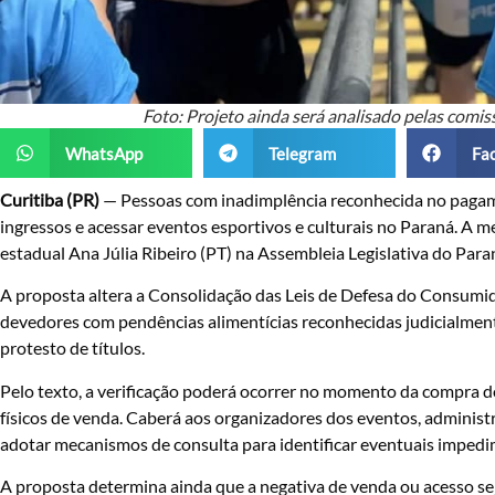
Foto: Projeto ainda será analisado pelas comi
WhatsApp
Telegram
Fa
Curitiba (PR)
— Pessoas com inadimplência reconhecida no pagam
ingressos e acessar eventos esportivos e culturais no Paraná. A 
estadual Ana Júlia Ribeiro (PT) na Assembleia Legislativa do Paran
A proposta altera a Consolidação das Leis de Defesa do Consumido
devedores com pendências alimentícias reconhecidas judicialment
protesto de títulos.
Pelo texto, a verificação poderá ocorrer no momento da compra d
físicos de venda. Caberá aos organizadores dos eventos, adminis
adotar mecanismos de consulta para identificar eventuais imped
A proposta determina ainda que a negativa de venda ou acesso se