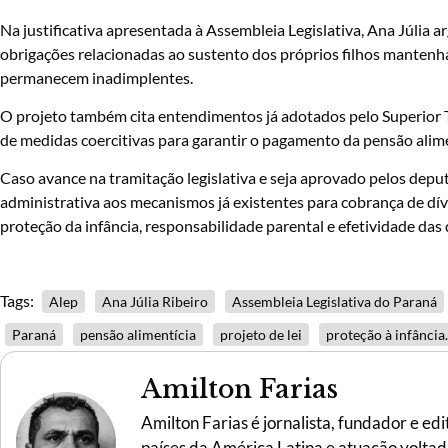
Na justificativa apresentada à Assembleia Legislativa, Ana Júlia
obrigações relacionadas ao sustento dos próprios filhos mantenh
permanecem inadimplentes.
O projeto também cita entendimentos já adotados pelo Superior Tri
de medidas coercitivas para garantir o pagamento da pensão alime
Caso avance na tramitação legislativa e seja aprovado pelos depu
administrativa aos mecanismos já existentes para cobrança de dí
proteção da infância, responsabilidade parental e efetividade das 
Tags:
Alep
Ana Júlia Ribeiro
Assembleia Legislativa do Paraná
Paraná
pensão alimentícia
projeto de lei
proteção à infância.
Amilton Farias
Amilton Farias é jornalista, fundador e ed
países da América Latina e atuação voltada 