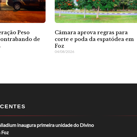
eração Peso
Câmara aprova regras para
contrabando de
corte e poda da espatódea em
s
Foz
04/08/2026
CENTES
lladium inaugura primeira unidade do Divino
 Foz