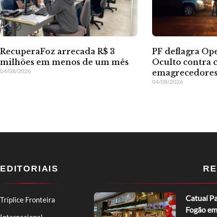
RecuperaFoz arrecada R$ 3
PF deflagra Op
milhões em menos de um mês
Oculto contra 
04/08/2026
emagrecedore
04/08/2026
EDITORIAIS
RE
Catuaí Pa
Tríplice Fronteira
Fogão em
Internacional