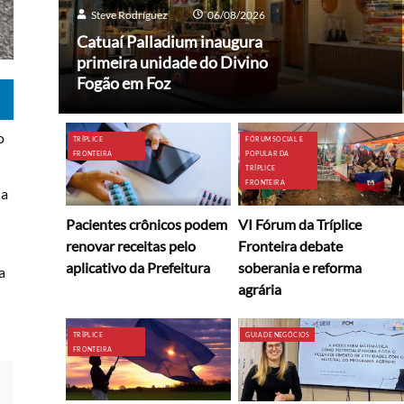
Steve Rodríguez
06/08/2026
Catuaí Palladium inaugura
primeira unidade do Divino
Fogão em Foz
o
TRÍPLICE
FÓRUM SOCIAL E
FRONTEIRA
POPULAR DA
TRÍPLICE
FRONTEIRA
 a
Pacientes crônicos podem
VI Fórum da Tríplice
renovar receitas pelo
Fronteira debate
aplicativo da Prefeitura
soberania e reforma
a
agrária
TRÍPLICE
GUIA DE NEGÓCIOS
FRONTEIRA