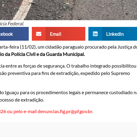
ícia Federal.
cebook
Email
LinkedIn
rta-feira (11/02), um cidadão paraguaio procurado pela Justiça d
 da Polícia Civil e da Guarda Municipal.
ia entre as forças de segurança. O trabalho integrado possibilitou
são preventiva para fins de extradição, expedido pelo Supremo
do Iguaçu para os procedimentos legais e permanece custodiado n
ocesso de extradição.
26 ou pelo e-mail
denuncias.fig.pr@pf.gov.br
.