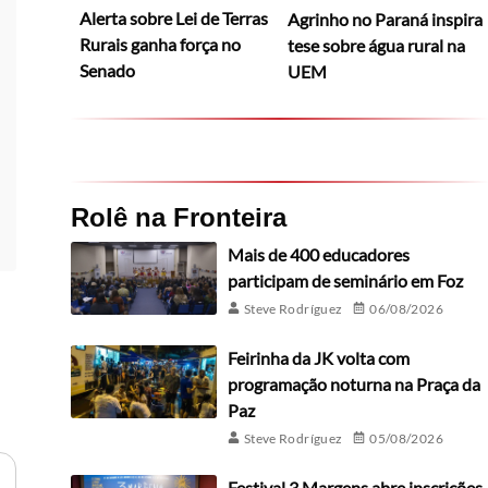
Alerta sobre Lei de Terras
Agrinho no Paraná inspira
Rurais ganha força no
tese sobre água rural na
Senado
UEM
Rolê na Fronteira
Mais de 400 educadores
participam de seminário em Foz
Steve Rodríguez
06/08/2026
Feirinha da JK volta com
programação noturna na Praça da
Paz
Steve Rodríguez
05/08/2026
Festival 3 Margens abre inscrições