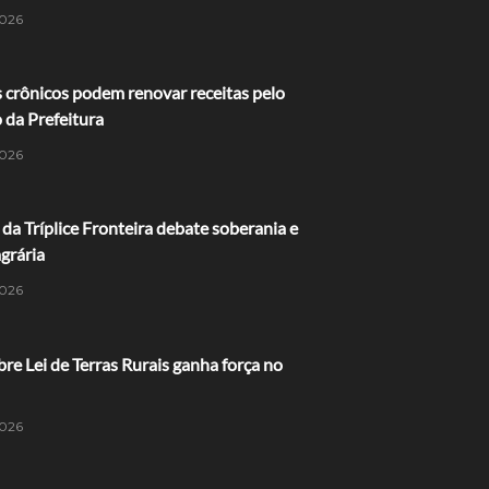
026
 crônicos podem renovar receitas pelo
o da Prefeitura
026
da Tríplice Fronteira debate soberania e
grária
026
bre Lei de Terras Rurais ganha força no
026