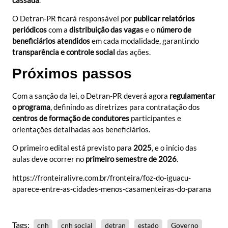
cassada
.
O Detran-PR ficará responsável por
publicar relatórios
periódicos
com a
distribuição das vagas
e o
número de
beneficiários atendidos
em cada modalidade, garantindo
transparência e controle social
das ações.
Próximos passos
Com a sanção da lei, o Detran-PR deverá agora
regulamentar
o programa
, definindo as diretrizes para contratação dos
centros de formação de condutores
participantes e
orientações detalhadas aos beneficiários.
O primeiro edital está previsto para
2025
, e o início das
aulas deve ocorrer no
primeiro semestre de 2026
.
https://fronteiralivre.com.br/fronteira/foz-do-iguacu-
aparece-entre-as-cidades-menos-casamenteiras-do-parana
Tags:
cnh
cnh social
detran
estado
Governo