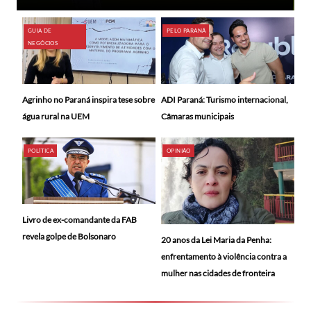
GUIA DE
PELO PARANÁ
NEGÓCIOS
ADI Paraná: Turismo internacional,
Agrinho no Paraná inspira tese sobre
Câmaras municipais
água rural na UEM
POLÍTICA
OPINIÃO
Livro de ex-comandante da FAB
revela golpe de Bolsonaro
20 anos da Lei Maria da Penha:
enfrentamento à violência contra a
mulher nas cidades de fronteira