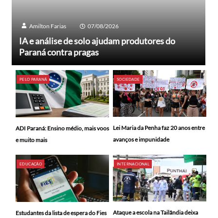
Amilton Farias
07/08/2026
IA e análise de solo ajudam produtores do
Paraná contra pragas
PELO PARANÁ
SOCIEDADE
Lei Maria da Penha faz 20 anos entre
ADI Paraná: Ensino médio, mais voos
avanços e impunidade
e muito mais
EDUCAÇÃO
INTERNACIONAL
Ataque a escola na Tailândia deixa
Estudantes da lista de espera do Fies