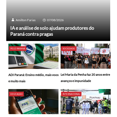
Amilton Farias
07/08/2026
IA e análise de solo ajudam produtores do
Paraná contra pragas
PELO PARANÁ
SOCIEDADE
Lei Maria da Penha faz 20 anos entre
ADI Paraná: Ensino médio, mais voos
avanços e impunidade
e muito mais
EDUCAÇÃO
INTERNACIONAL