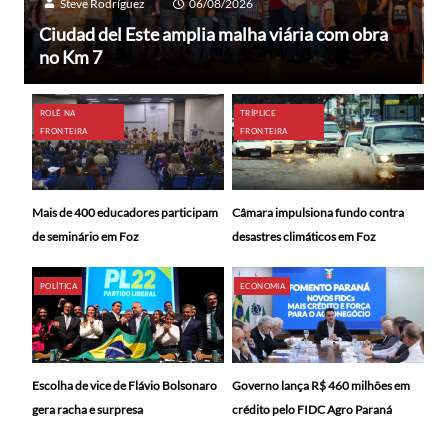
Steve Rodríguez
06/08/2026
Ciudad del Este amplia malha viária com obra
no Km 7
ROLÊ NA
TRÍPLICE
FRONTEIRA
FRONTEIRA
Mais de 400 educadores participam
Câmara impulsiona fundo contra
de seminário em Foz
desastres climáticos em Foz
POLÍTICA
ECONOMIA
Escolha de vice de Flávio Bolsonaro
Governo lança R$ 460 milhões em
gera racha e surpresa
crédito pelo FIDC Agro Paraná