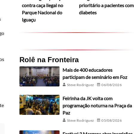
contra caça ilegal no
prioritário a pacientes com
Parque Nacional do
diabetes
s
Iguaçu
ego
Rolê na Fronteira
gos
Mais de 400 educadores
participam de seminário em Foz
Steve Rodríguez
06/08/2026
Feirinha da JK volta com
te
programação noturna na Praça da
Paz
Steve Rodríguez
05/08/2026
Festival 3 Margens abre inscrições