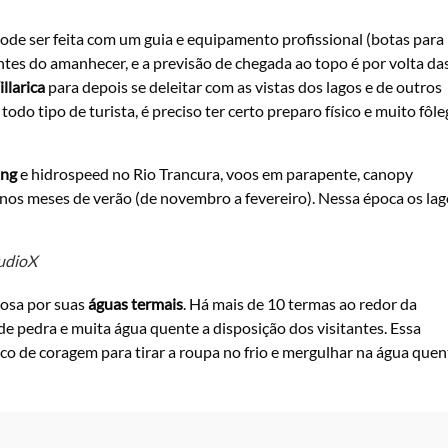
pode ser feita com um guia e equipamento profissional (botas para
ntes do amanhecer, e a previsão de chegada ao topo é por volta da
llarica
para depois se deleitar com as vistas dos lagos e de outros
odo tipo de turista, é preciso ter certo preparo físico e muito fôl
ing
e hidrospeed no Rio Trancura, voos em parapente, canopy
, nos meses de verão (de novembro a fevereiro). Nessa época os la
tudioX
mosa por suas
águas termais
. Há mais de 10 termas ao redor da
 de pedra e muita água quente a disposição dos visitantes. Essa
co de coragem para tirar a roupa no frio e mergulhar na água quen