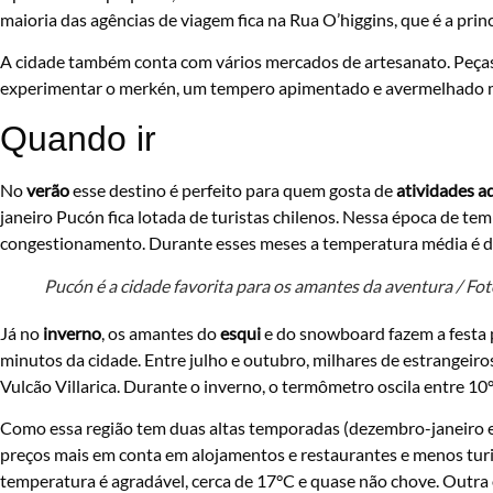
maioria das agências de viagem fica na Rua O’higgins, que é a pri
A cidade também conta com vários mercados de artesanato. Peças 
experimentar o merkén, um tempero apimentado e avermelhado mu
Quando ir
No
verão
esse destino é perfeito para quem gosta de
atividades a
janeiro Pucón fica lotada de turistas chilenos. Nessa época de t
congestionamento. Durante esses meses a temperatura média é d
Pucón é a cidade favorita para os amantes da aventura / Fot
Já no
inverno
, os amantes do
esqui
e do snowboard fazem a festa po
minutos da cidade. Entre julho e outubro, milhares de estrangeiros
Vulcão Villarica. Durante o inverno, o termômetro oscila entre 1
Como essa região tem duas altas temporadas (dezembro-janeiro e 
preços mais em conta em alojamentos e restaurantes e menos turis
temperatura é agradável, cerca de 17°C e quase não chove. Outra