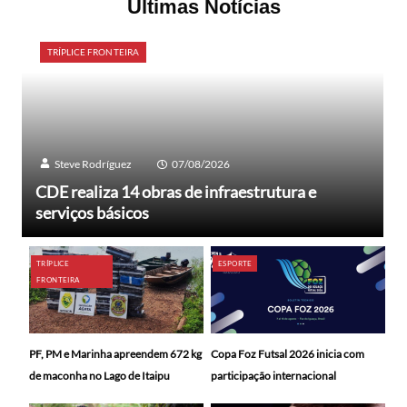
Últimas Notícias
TRÍPLICE FRONTEIRA
Steve Rodríguez
07/08/2026
CDE realiza 14 obras de infraestrutura e
serviços básicos
TRÍPLICE
ESPORTE
FRONTEIRA
PF, PM e Marinha apreendem 672 kg
Copa Foz Futsal 2026 inicia com
de maconha no Lago de Itaipu
participação internacional