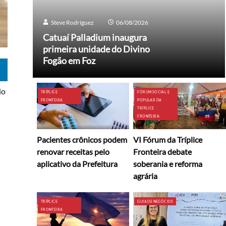
Steve Rodríguez
06/08/2026
Catuaí Palladium inaugura
primeira unidade do Divino
Fogão em Foz
io
TRÍPLICE
FÓRUM SOCIAL E
FRONTEIRA
POPULAR DA
TRÍPLICE
FRONTEIRA
Pacientes crônicos podem
VI Fórum da Tríplice
renovar receitas pelo
Fronteira debate
aplicativo da Prefeitura
soberania e reforma
agrária
TRÍPLICE
GUIA DE NEGÓCIOS
FRONTEIRA