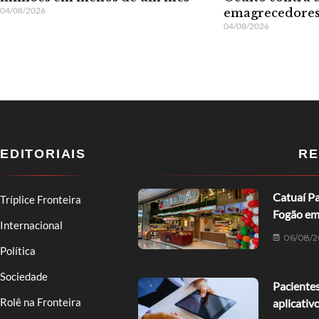
04/08/2026
emagrecedore
04/08/2026
EDITORIAIS
RE
Catuaí Pa
Tríplice Fronteira
Fogão em
Internacional
06/08/2
Política
Sociedade
Pacientes
Rolê na Fronteira
aplicativ