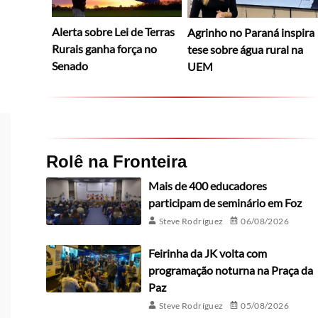
Alerta sobre Lei de Terras
Agrinho no Paraná inspira
Rurais ganha força no
tese sobre água rural na
Senado
UEM
Rolê na Fronteira
Mais de 400 educadores
participam de seminário em Foz
Steve Rodríguez
06/08/2026
Feirinha da JK volta com
programação noturna na Praça da
Paz
Steve Rodríguez
05/08/2026