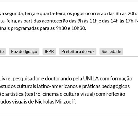
a segunda, terça e quarta-feira, os jogos ocorrerão das 8h às 20h.
xta-feira, as partidas acontecerão das 9h às 11h e das 14h às 17h. 
finais programadas para as 9h30 e 10h30.
te
Foz do Iguaçu
IFPR
Prefeitura de Foz
Sociedade
 Livre, pesquisador e doutorando pela UNILA com formação
 estudos culturais latino-americanos e práticas pedagógicas
ão artística (teatro, cinema e cultura visual) com reflexão
tudos visuais de Nicholas Mirzoeff.