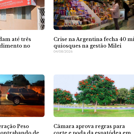
dam até três
Crise na Argentina fecha 40 mi
ndimento no
quiosques na gestão Milei
04/08/2026
eração Peso
Câmara aprova regras para
contrabando de
corte e poda da espatódea em