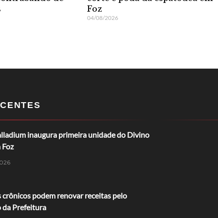
s
Foz
04/08/2026
CENTES
lladium inaugura primeira unidade do Divino
 Foz
026
 crônicos podem renovar receitas pelo
o da Prefeitura