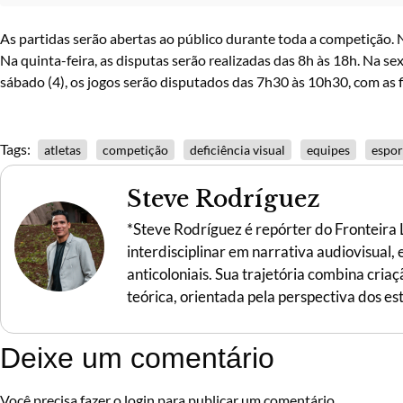
As partidas serão abertas ao público durante toda a competição. N
Na quinta-feira, as disputas serão realizadas das 8h às 18h. Na se
sábado (4), os jogos serão disputados das 7h30 às 10h30, com as 
Tags:
atletas
competição
deficiência visual
equipes
espor
Steve Rodríguez
*Steve Rodríguez é repórter do Fronteira
interdisciplinar em narrativa audiovisual,
anticoloniais. Sua trajetória combina criaç
teórica, orientada pela perspectiva dos es
Deixe um comentário
Você precisa fazer o
login
para publicar um comentário.