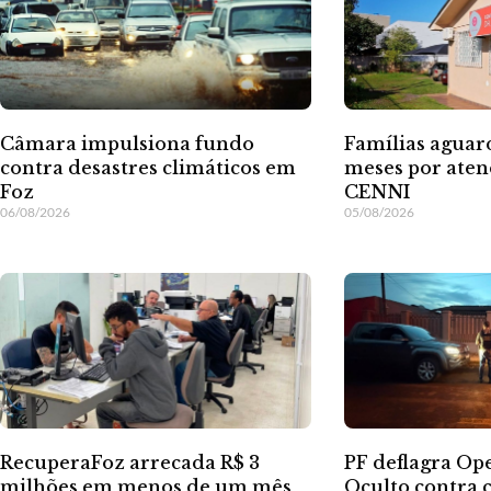
Câmara impulsiona fundo
Famílias aguar
contra desastres climáticos em
meses por ate
Foz
CENNI
06/08/2026
05/08/2026
RecuperaFoz arrecada R$ 3
PF deflagra Op
milhões em menos de um mês
Oculto contra 