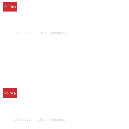
Política
Chile y Venezuela reanudan diálogo
diplomático
01/08/2026
Steve Rodríguez
Política
México ante el nuevo pulso político de
América Latina
31/07/2026
Steve Rodríguez