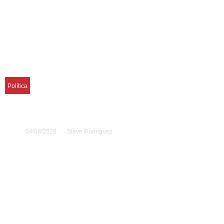
Política
EE. UU. cancela la visa de la embajadora de
Brasil por disputa diplomática con Lula
04/08/2026
Steve Rodríguez