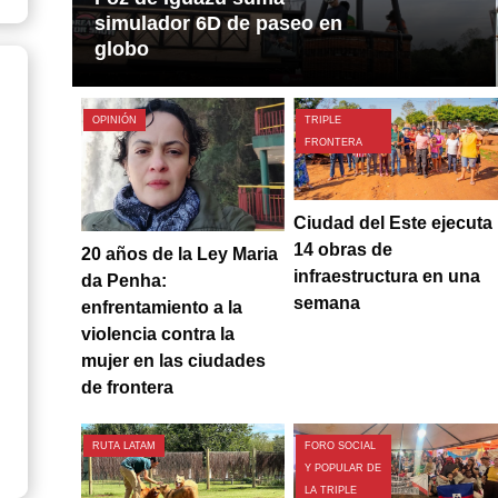
simulador 6D de paseo en
globo
OPINIÓN
TRIPLE
FRONTERA
Ciudad del Este ejecuta
14 obras de
20 años de la Ley Maria
infraestructura en una
da Penha:
semana
enfrentamiento a la
0
violencia contra la
mujer en las ciudades
de frontera
RUTA LATAM
FORO SOCIAL
Y POPULAR DE
LA TRIPLE