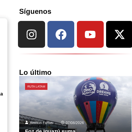
Síguenos
Lo último
RUTA LATAM
za
Amilton Farias
07/08/2026
Foz de Iguazú suma