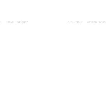
anidad entra en
Sarampión en Es
ro ecológico este
Unidos roza los 2
lio
contagios en el a
6
Steve Rodríguez
27/07/2026
Amilton Farias