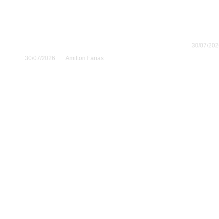
Terremoto en Japón:
La hum
Gobierno ordena
sobregi
evacuar a 150 mil
30 de ju
personas
30/07/202
30/07/2026
Amilton Farias