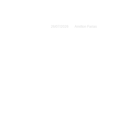
tados
La crisis del petróleo en
.300
el mar Rojo amenaza los
ño
precios globales
26/07/2026
Amilton Farias