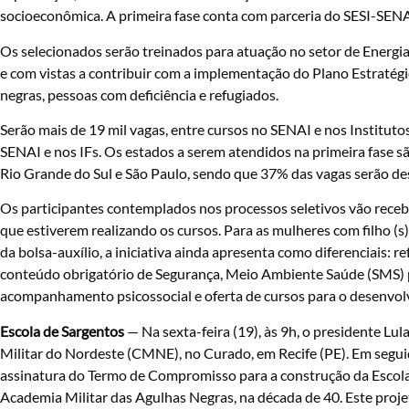
socioeconômica. A primeira fase conta com parceria do SESI-SENAI 
Os selecionados serão treinados para atuação no setor de Energia
e com vistas a contribuir com a implementação do Plano Estratég
negras, pessoas com deficiência e refugiados.
Serão mais de 19 mil vagas, entre cursos no SENAI e nos Instituto
SENAI e nos IFs. Os estados a serem atendidos na primeira fase s
Rio Grande do Sul e São Paulo, sendo que 37% das vagas serão d
Os participantes contemplados nos processos seletivos vão receb
que estiverem realizando os cursos. Para as mulheres com filho (s)
da bolsa-auxílio, a iniciativa ainda apresenta como diferenciais:
conteúdo obrigatório de Segurança, Meio Ambiente Saúde (SMS) pa
acompanhamento psicossocial e oferta de cursos para o desenvol
Escola de Sargentos
— Na sexta-feira (19), às 9h, o presidente L
Militar do Nordeste (CMNE), no Curado, em Recife (PE). Em segu
assinatura do Termo de Compromisso para a construção da Escola 
Academia Militar das Agulhas Negras, na década de 40. Este projet