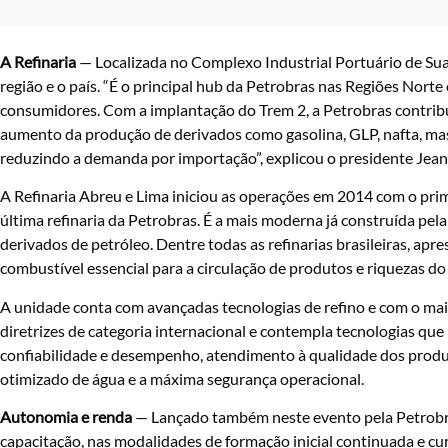
A Refinaria
— Localizada no Complexo Industrial Portuário de Suap
região e o país. “É o principal hub da Petrobras nas Regiões Nort
consumidores. Com a implantação do Trem 2, a Petrobras contribui
aumento da produção de derivados como gasolina, GLP, nafta, mas 
reduzindo a demanda por importação”, explicou o presidente Jean
A Refinaria Abreu e Lima iniciou as operações em 2014 com o prim
última refinaria da Petrobras. É a mais moderna já construída pe
derivados de petróleo. Dentre todas as refinarias brasileiras, apr
combustível essencial para a circulação de produtos e riquezas do 
A unidade conta com avançadas tecnologias de refino e com o mai
diretrizes de categoria internacional e contempla tecnologias que
confiabilidade e desempenho, atendimento à qualidade dos produ
otimizado de água e a máxima segurança operacional.
Autonomia e renda
— Lançado também neste evento pela Petrobr
capacitação, nas modalidades de formação inicial continuada e cur