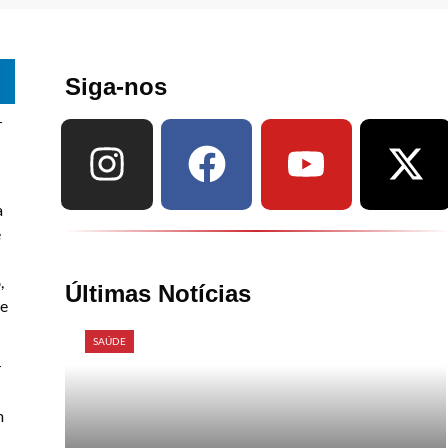
Siga-nos
r
a
e
,
Últimas Notícias
re
SAÚDE
r
m