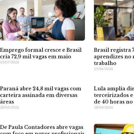
Emprego formal cresce e Brasil
Brasil registra 
cria 72,9 mil vagas em maio
aprendizes no
03/07/2026
trabalho
15/06/2026
Paraná abre 24,8 mil vagas com
Lula amplia dir
carteira assinada em diversas
terceirizados 
áreas
de 40 horas no 
28/04/2026
18/04/2026
De Paula Contadores abre vagas
com foco em novos profissionais