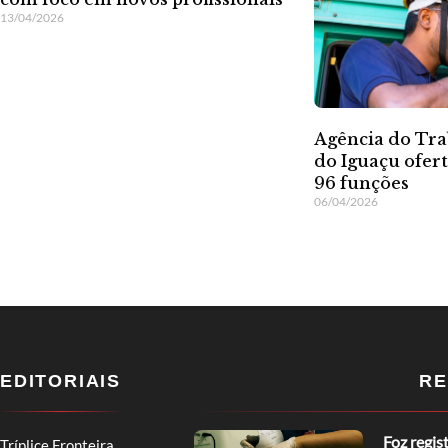
13/04/2026
Agência do Tra
do Iguaçu ofer
96 funções
06/04/2026
EDITORIAIS
RE
Foz regis
Tríplice Fronteira