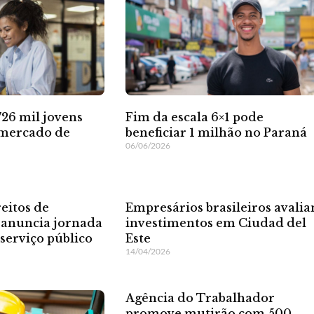
Fim da escala 6×1 pode
726 mil jovens
beneficiar 1 milhão no Paraná
 mercado de
06/06/2026
eitos de
Empresários brasileiros avali
e anuncia jornada
investimentos em Ciudad del
serviço público
Este
14/04/2026
Agência do Trabalhador
promove mutirão com 500