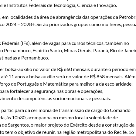
e Institutos Federais de Tecnologia, Ciência e Inovação.
, em localidades da área de abrangência das operações da Petrobr
ico 2024 – 2028+. Serão priorizados grupos como mulheres, pesso
s Federais (IFs), além de vagas para cursos técnicos, também no
ão Pernambuco, Espírito Santo, Minas Gerais, Paraná, Rio de Janei
estinadas a Pernambuco.
er bolsa-auxílio no valor de R$ 660 mensais durante o período em
 até 11 anos a bolsa auxílio será no valor de R$ 858 mensais. Além
 reforço de Português e Matemática para melhoria da escolaridade;
ra fortalecer a segurança nas obras e operações,
vimento de competências socioemocionais e pessoais.
ula participará da cerimônia de transmissão de cargo do Comando
ida, às 10h30, acompanha no mesmo local a solenidade de
de Sargentos, o maior projeto do Exército desde a construção da
o tem o objetivo de reunir, na região metropolitana do Recife, 16