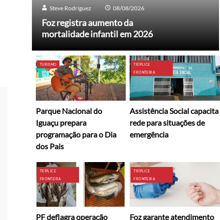
Steve Rodríguez
08/08/2026
Foz registra aumento da
mortalidade infantil em 2026
TURISMO
TRÍPLICE
FRONTEIRA
Parque Nacional do
Assistência Social capacita
Iguaçu prepara
rede para situações de
programação para o Dia
emergência
dos Pais
TRÍPLICE
TRÍPLICE
FRONTEIRA
FRONTEIRA
PF deflagra operação
Foz garante atendimento