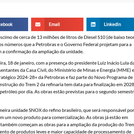
cebook
Email
LinkedIn
scimo de cerca de 13 milhões de litros de Diesel S10 (de baixo teo
 os números que a Petrobras e o Governo Federal projetam para a
m a confirmação da ampliação da unidade.
a, 18 de janeiro, com a presença do presidente Luiz Inácio Lula d
esentantes da Casa Civil, do Ministério de Minas e Energia (MME) 
tratégico 2024-28+ da Petrobras e faz parte do Novo Programa de
nstrução do Trem 2 da refinaria tem data para finalização em 2028
 petróleo por dia. As obras estão previstas para o segundo semest
meira unidade SNOX do refino brasileiro, que será responsável po
em um novo produto para comercialização. As obras já estão em
o também começam as obras para a ampliação da produção do Tre
ento de produtos leves e maior capacidade de processamento de