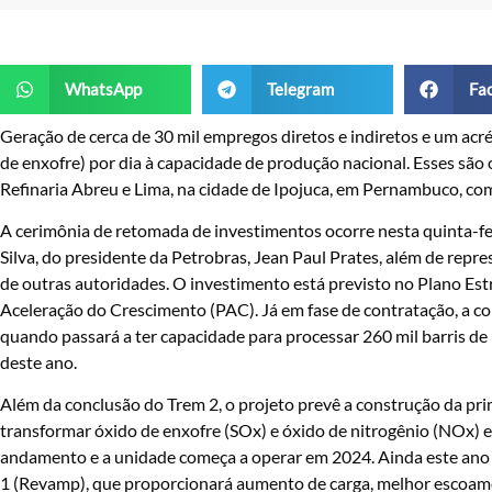
WhatsApp
Telegram
Fa
Geração de cerca de 30 mil empregos diretos e indiretos e um acré
de enxofre) por dia à capacidade de produção nacional. Esses são
Refinaria Abreu e Lima, na cidade de Ipojuca, em Pernambuco, co
A cerimônia de retomada de investimentos ocorre nesta quinta-feir
Silva, do presidente da Petrobras, Jean Paul Prates, além de repr
de outras autoridades. O investimento está previsto no Plano Es
Aceleração do Crescimento (PAC). Já em fase de contratação, a co
quando passará a ter capacidade para processar 260 mil barris de
deste ano.
Além da conclusão do Trem 2, o projeto prevê a construção da pri
transformar óxido de enxofre (SOx) e óxido de nitrogênio (NOx) 
andamento e a unidade começa a operar em 2024. Ainda este an
1 (Revamp), que proporcionará aumento de carga, melhor escoam