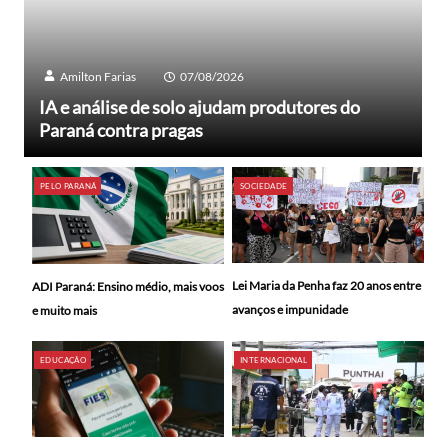
Amilton Farias
07/08/2026
IA e análise de solo ajudam produtores do
Paraná contra pragas
PELO PARANÁ
SOCIEDADE
Lei Maria da Penha faz 20 anos entre
ADI Paraná: Ensino médio, mais voos
avanços e impunidade
e muito mais
EDUCAÇÃO
INTERNACIONAL