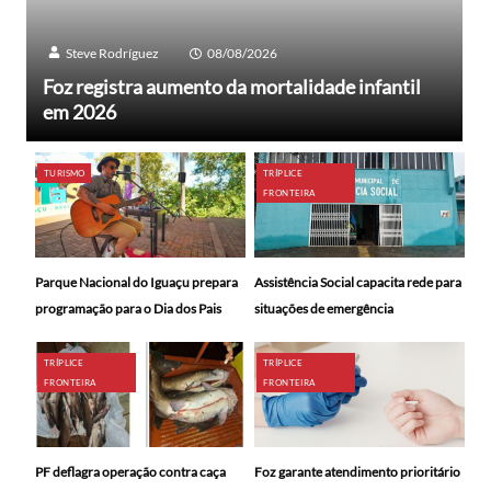
Steve Rodríguez
08/08/2026
Foz registra aumento da mortalidade infantil
em 2026
TURISMO
TRÍPLICE
FRONTEIRA
Parque Nacional do Iguaçu prepara
Assistência Social capacita rede para
programação para o Dia dos Pais
situações de emergência
TRÍPLICE
TRÍPLICE
FRONTEIRA
FRONTEIRA
PF deflagra operação contra caça
Foz garante atendimento prioritário