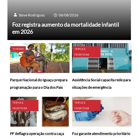
Steve Rodríguez
08/08/2026
Foz registra aumento da mortalidade infantil
em 2026
TURISMO
TRÍPLICE
FRONTEIRA
Parque Nacional do Iguaçu prepara
Assistência Social capacita rede para
programação para o Dia dos Pais
situações de emergência
TRÍPLICE
TRÍPLICE
FRONTEIRA
FRONTEIRA
PF deflagra operação contra caça
Foz garante atendimento prioritário