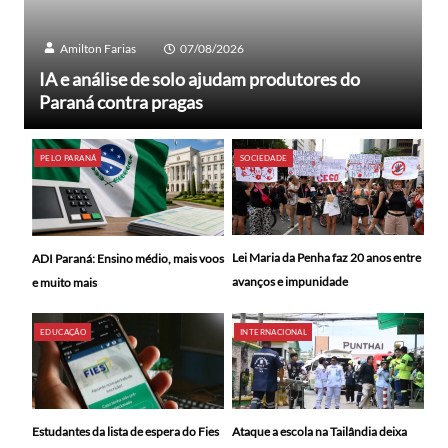
Amilton Farias
07/08/2026
IA e análise de solo ajudam produtores do
Paraná contra pragas
PELO PARANÁ
SOCIEDADE
Lei Maria da Penha faz 20 anos entre
ADI Paraná: Ensino médio, mais voos
avanços e impunidade
e muito mais
EDUCAÇÃO
INTERNACIONAL
Ataque a escola na Tailândia deixa
Estudantes da lista de espera do Fies