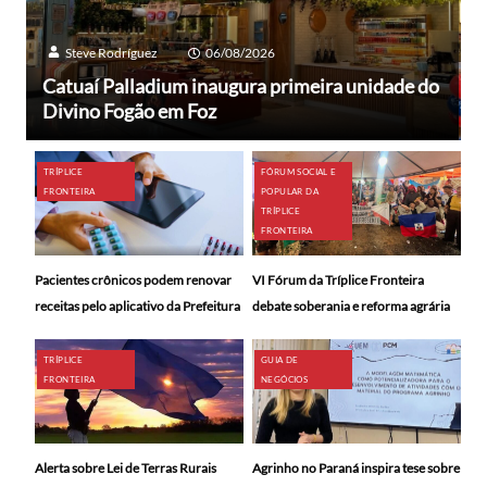
Steve Rodríguez
06/08/2026
Catuaí Palladium inaugura primeira unidade do
Divino Fogão em Foz
TRÍPLICE
FÓRUM SOCIAL E
FRONTEIRA
POPULAR DA
TRÍPLICE
FRONTEIRA
Pacientes crônicos podem renovar
VI Fórum da Tríplice Fronteira
receitas pelo aplicativo da Prefeitura
debate soberania e reforma agrária
TRÍPLICE
GUIA DE
FRONTEIRA
NEGÓCIOS
Alerta sobre Lei de Terras Rurais
Agrinho no Paraná inspira tese sobre