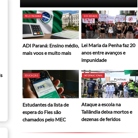
PELO PARANÁ
SOCIEDADE
Lei Maria da Penha faz 20
ADI Paraná: Ensino médio,
anos entre avanços e
mais voos e muito mais
impunidade
is
EDUCAÇÃO
INTERNACIONAL
Ataque a escola na
Estudantes da lista de
Tailândia deixa mortos e
espera do Fies são
dezenas de feridos
chamados pelo MEC