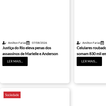
Amilton Farias
07/08/2026
Amilton Farias
Justiça do Rio eleva penas dos
Celulares roubado
assassinos de Marielle e Anderson
somam 830 mil e
LER MAIS...
LER MAIS...
Sociedade