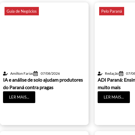
Guia de Negócios
Pelo Paraná
Amilton Farias
07/08/2026
Redação
07/0
IA e análise de solo ajudam produtores
ADI Paraná: Ensin
do Paraná contra pragas
muito mais
LER MAIS...
LER MAIS...