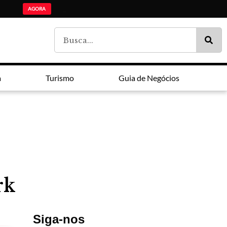
ADI Paraná: Ensin
Lei Maria da Penha faz 20 anos entre avanços e impunidade
Estudantes da lista de espera do Fies são chamados pelo MEC
AGORA
a
Turismo
Guia de Negócios
rk
Siga-nos