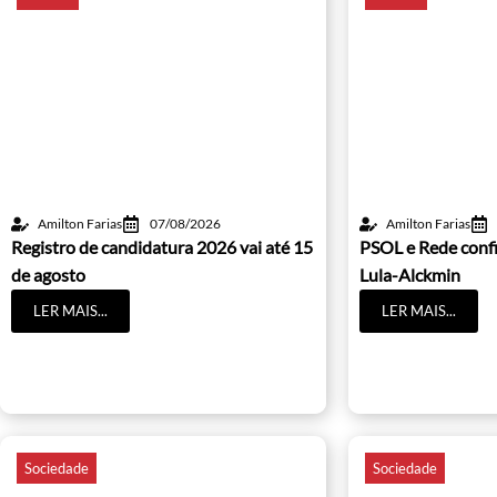
Amilton Farias
07/08/2026
Amilton Farias
Registro de candidatura 2026 vai até 15
PSOL e Rede conf
de agosto
Lula-Alckmin
LER MAIS...
LER MAIS...
Sociedade
Sociedade