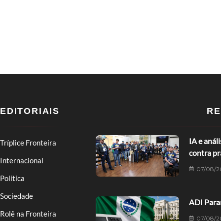
EDITORIAIS
RE
IA e anál
Tríplice Fronteira
contra p
Internacional
07/08/2
Política
Sociedade
ADI Paran
Rolê na Fronteira
07/08/2