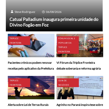
Steve Rodríguez
06/08/2026
Catuaí Palladium inaugura primeira unidade do
Divino Fogão em Foz
TRÍPLICE
FÓRUM SOCIAL E
FRONTEIRA
POPULAR DA
TRÍPLICE
FRONTEIRA
Pacientes crônicos podem renovar
VI Fórum da Tríplice Fronteira
receitas pelo aplicativo da Prefeitura
debate soberania e reforma agrária
TRÍPLICE
GUIA DE
FRONTEIRA
NEGÓCIOS
Alerta sobre Lei de Terras Rurais
Agrinho no Paraná inspira tese sobre