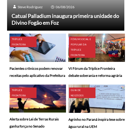
Steve Rodríguez
06/08/2026
Catuaí Palladium inaugura primeira unidade do
Divino Fogão em Foz
TRÍPLICE
FÓRUM SOCIAL E
FRONTEIRA
POPULAR DA
TRÍPLICE
FRONTEIRA
Pacientes crônicos podem renovar
VI Fórum da Tríplice Fronteira
receitas pelo aplicativo da Prefeitura
debate soberania e reforma agrária
TRÍPLICE
GUIA DE
FRONTEIRA
NEGÓCIOS
Alerta sobre Lei de Terras Rurais
Agrinho no Paraná inspira tese sobre
ganha força no Senado
água rural na UEM