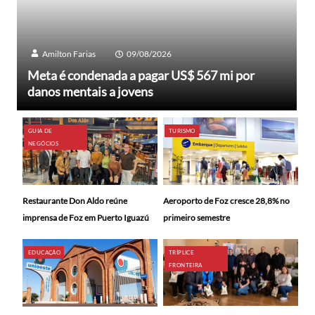
Amilton Farias
09/08/2026
Meta é condenada a pagar US$ 567 mi por
danos mentais a jovens
GUIA DE
TURISMO
NEGÓCIOS
Restaurante Don Aldo reúne
Aeroporto de Foz cresce 28,8% no
imprensa de Foz em Puerto Iguazú
primeiro semestre
EDUCAÇÃO
TRÍPLICE
FRONTEIRA