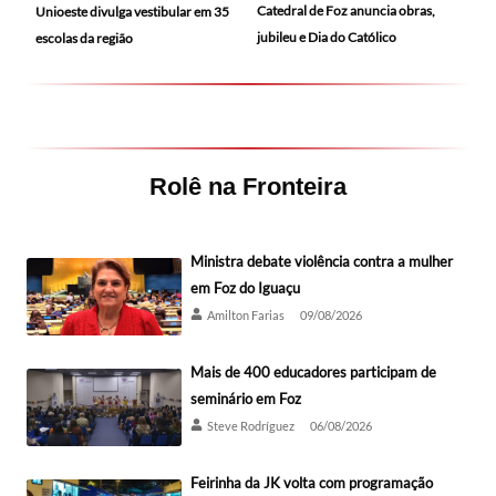
Catedral de Foz anuncia obras,
Unioeste divulga vestibular em 35
jubileu e Dia do Católico
escolas da região
Rolê na Fronteira
Ministra debate violência contra a mulher
em Foz do Iguaçu
Amilton Farias
09/08/2026
Mais de 400 educadores participam de
seminário em Foz
Steve Rodríguez
06/08/2026
Feirinha da JK volta com programação