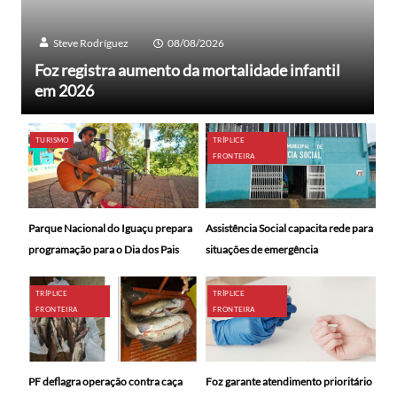
Steve Rodríguez
08/08/2026
Foz registra aumento da mortalidade infantil
em 2026
TURISMO
TRÍPLICE
FRONTEIRA
Parque Nacional do Iguaçu prepara
Assistência Social capacita rede para
programação para o Dia dos Pais
situações de emergência
TRÍPLICE
TRÍPLICE
FRONTEIRA
FRONTEIRA
PF deflagra operação contra caça
Foz garante atendimento prioritário