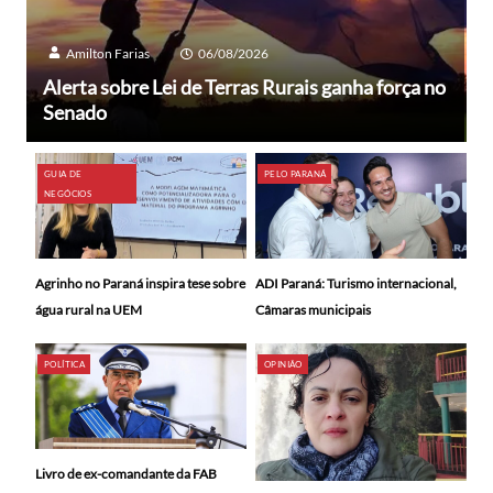
Amilton Farias
06/08/2026
Alerta sobre Lei de Terras Rurais ganha força no
Senado
GUIA DE
PELO PARANÁ
NEGÓCIOS
ADI Paraná: Turismo internacional,
Agrinho no Paraná inspira tese sobre
Câmaras municipais
água rural na UEM
POLÍTICA
OPINIÃO
Livro de ex-comandante da FAB