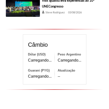
Visit Iguassu leva experiências ao 10º
UNECongresso
Steve Rodríguez
03/08/2026
Câmbio
Dólar (USD)
Peso Argentino
Carregando...
Carregando...
Guarani (PYG)
Atualização
Carregando...
--