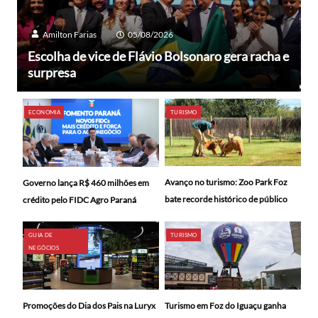
Amilton Farias
05/08/2026
Escolha de vice de Flávio Bolsonaro gera racha e
surpresa
ECONOMIA
TURISMO
Avanço no turismo: Zoo Park Foz
Governo lança R$ 460 milhões em
bate recorde histórico de público
crédito pelo FIDC Agro Paraná
GUIA DE
TURISMO
NEGÓCIOS
Promoções do Dia dos Pais na Luryx
Turismo em Foz do Iguaçu ganha