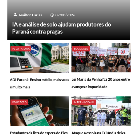
Amilton Farias
07/08/2026
IA e análise de solo ajudam produtores do
Paraná contra pragas
PELO PARANÁ
SOCIEDADE
Lei Maria da Penha faz 20 anos entre
ADI Paraná: Ensino médio, mais voos
avanços e impunidade
e muito mais
EDUCAÇÃO
INTERNACIONAL
Ataque a escola na Tailândia deixa
Estudantes da lista de espera do Fies