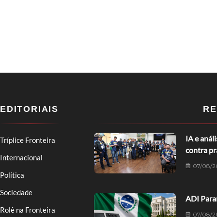
EDITORIAIS
RE
IA e anál
Tríplice Fronteira
contra p
Internacional
07/08/2
Política
Sociedade
ADI Paran
Rolê na Fronteira
07/08/2