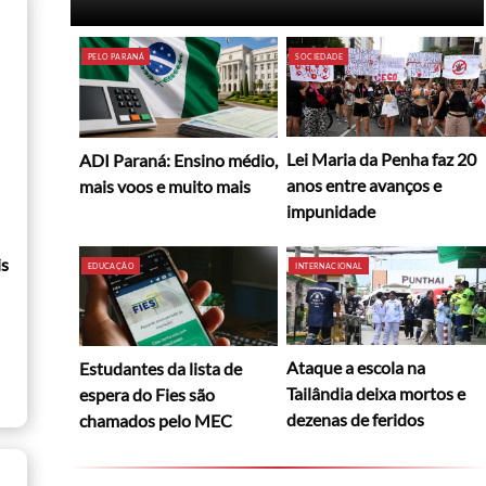
PELO PARANÁ
SOCIEDADE
Lei Maria da Penha faz 20
ADI Paraná: Ensino médio,
anos entre avanços e
mais voos e muito mais
impunidade
is
EDUCAÇÃO
INTERNACIONAL
Ataque a escola na
Estudantes da lista de
Tailândia deixa mortos e
espera do Fies são
dezenas de feridos
chamados pelo MEC