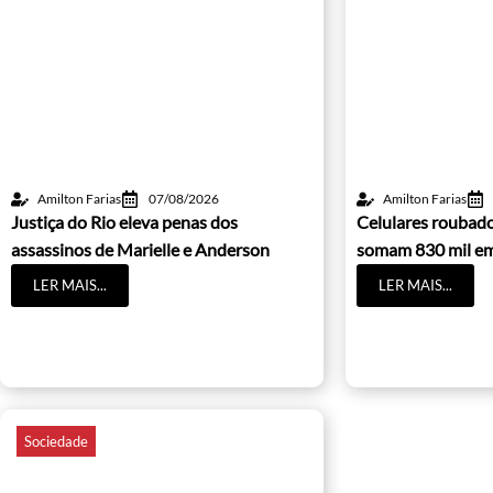
Amilton Farias
07/08/2026
Amilton Farias
Justiça do Rio eleva penas dos
Celulares roubado
assassinos de Marielle e Anderson
somam 830 mil e
LER MAIS...
LER MAIS...
Sociedade