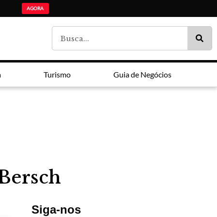
ADI Paraná: Ensino mé
Lei Maria da Penha faz 20 anos entre avanços e impunidade
Estudantes da lista de espera do Fies são chamados pelo MEC
AGORA
a
Turismo
Guia de Negócios
 Bersch
Siga-nos