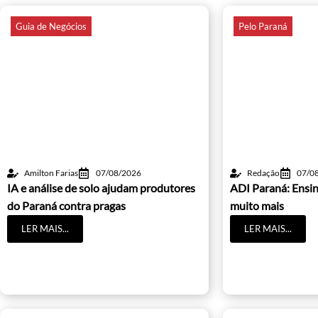
Guia de Negócios
Pelo Paraná
Amilton Farias
07/08/2026
Redação
07/0
IA e análise de solo ajudam produtores
ADI Paraná: Ensin
do Paraná contra pragas
muito mais
LER MAIS...
LER MAIS...