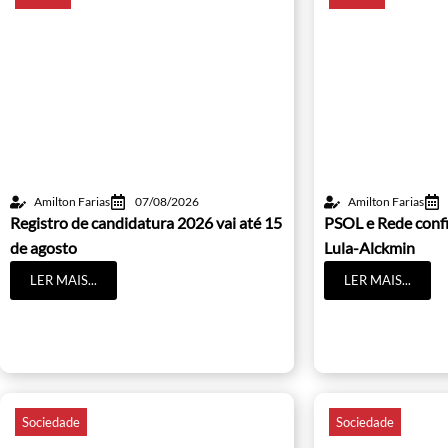
Amilton Farias
07/08/2026
Amilton Farias
Registro de candidatura 2026 vai até 15
PSOL e Rede conf
de agosto
Lula-Alckmin
LER MAIS...
LER MAIS...
Sociedade
Sociedade