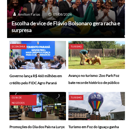
Amilton Farias
05/08/2026
Escolha de vice de Flávio Bolsonaro gera racha e
surpresa
ECONOMIA
TURISMO
Avanço no turismo: Zoo Park Foz
Governo lança R$ 460 milhões em
bate recorde histórico de público
crédito pelo FIDC Agro Paraná
GUIA DE
TURISMO
NEGÓCIOS
Promoções do Dia dos Pais na Luryx
Turismo em Foz do Iguaçu ganha